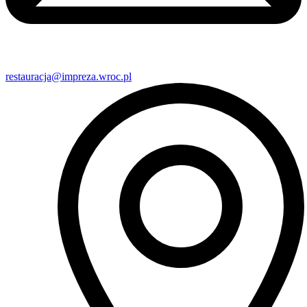
restauracja@impreza.wroc.pl