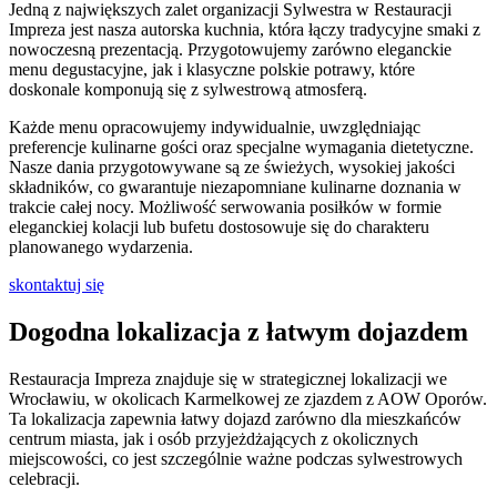
Jedną z największych zalet organizacji Sylwestra w Restauracji
Impreza jest nasza autorska kuchnia, która łączy tradycyjne smaki z
nowoczesną prezentacją. Przygotowujemy zarówno eleganckie
menu degustacyjne, jak i klasyczne polskie potrawy, które
doskonale komponują się z sylwestrową atmosferą.
Każde menu opracowujemy indywidualnie, uwzględniając
preferencje kulinarne gości oraz specjalne wymagania dietetyczne.
Nasze dania przygotowywane są ze świeżych, wysokiej jakości
składników, co gwarantuje niezapomniane kulinarne doznania w
trakcie całej nocy. Możliwość serwowania posiłków w formie
eleganckiej kolacji lub bufetu dostosowuje się do charakteru
planowanego wydarzenia.
skontaktuj się
Dogodna lokalizacja z łatwym dojazdem
Restauracja Impreza znajduje się w strategicznej lokalizacji we
Wrocławiu, w okolicach Karmelkowej ze zjazdem z AOW Oporów.
Ta lokalizacja zapewnia łatwy dojazd zarówno dla mieszkańców
centrum miasta, jak i osób przyjeżdżających z okolicznych
miejscowości, co jest szczególnie ważne podczas sylwestrowych
celebracji.